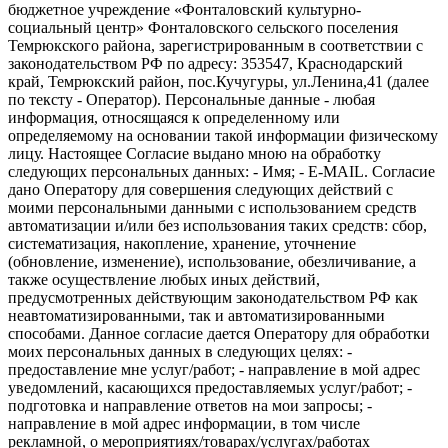
бюджетное учреждение «Фонталовский культурно-
социальный центр» Фонталовского сельского поселения
Темрюкского района, зарегистрированным в соответствии с
законодательством РФ по адресу: 353547, Краснодарский
край, Темрюкский район, пос.Кучугуры, ул.Ленина,41 (далее
по тексту - Оператор). Персональные данные - любая
информация, относящаяся к определенному или
определяемому на основании такой информации физическому
лицу. Настоящее Согласие выдано мною на обработку
следующих персональных данных: - Имя; - E-MAIL. Согласие
дано Оператору для совершения следующих действий с
моими персональными данными с использованием средств
автоматизации и/или без использования таких средств: сбор,
систематизация, накопление, хранение, уточнение
(обновление, изменение), использование, обезличивание, а
также осуществление любых иных действий,
предусмотренных действующим законодательством РФ как
неавтоматизированными, так и автоматизированными
способами. Данное согласие дается Оператору для обработки
моих персональных данных в следующих целях: -
предоставление мне услуг/работ; - направление в мой адрес
уведомлений, касающихся предоставляемых услуг/работ; -
подготовка и направление ответов на мои запросы; -
направление в мой адрес информации, в том числе
рекламной, о мероприятиях/товарах/услугах/работах