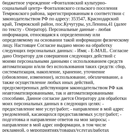
бюджетное учреждение «Фонталовский культурно-
социальный центр» Фонталовского сельского поселения
Темрюкского района, зарегистрированным в соответствии с
законодательством РФ по адресу: 353547, Краснодарский
край, Темрюкский район, пос.Кучугуры, ул.Ленина,41 (далее
по тексту - Оператор). Персональные данные - любая
информация, относящаяся к определенному или
определяемому на основании такой информации физическому
лицу. Настоящее Согласие выдано мною на обработку
следующих персональных данных: - Имя; - E-MAIL. Согласие
дано Оператору для совершения следующих действий с
моими персональными данными с использованием средств
автоматизации и/или без использования таких средств: сбор,
систематизация, накопление, хранение, уточнение
(обновление, изменение), использование, обезличивание, а
также осуществление любых иных действий,
предусмотренных действующим законодательством РФ как
неавтоматизированными, так и автоматизированными
способами. Данное согласие дается Оператору для обработки
моих персональных данных в следующих целях: -
предоставление мне услуг/работ; - направление в мой адрес
уведомлений, касающихся предоставляемых услуг/работ; -
подготовка и направление ответов на мои запросы; -
направление в мой адрес информации, в том числе
рекламной, о мероприятиях/товарах/услугах/работах